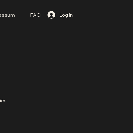
essum
FAQ
Log In
er.