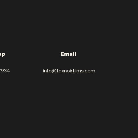
app
Email
7934
info@foxnoirfilms.com